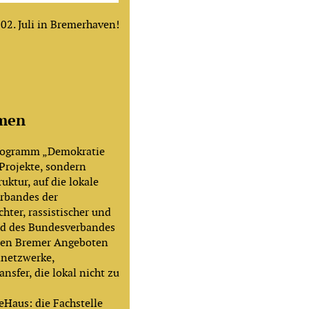
 02. Juli in Bremerhaven!
emen
rogramm „Demokratie
 Projekte, sondern
uktur, auf die lokale
erbandes der
chter, rassistischer und
nd des Bundesverbandes
 den Bremer Angeboten
nnetzwerke,
nsfer, die lokal nicht zu
eHaus: die Fachstelle