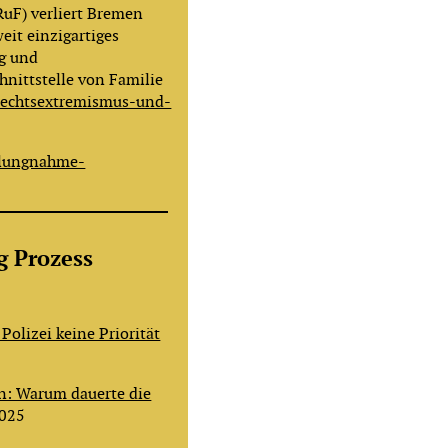
uF) verliert Bremen
it einzigartiges
ng und
hnittstelle von Familie
rechtsextremismus-und-
llungnahme-
g Prozess
 Polizei keine Priorität
n: Warum dauerte die
025