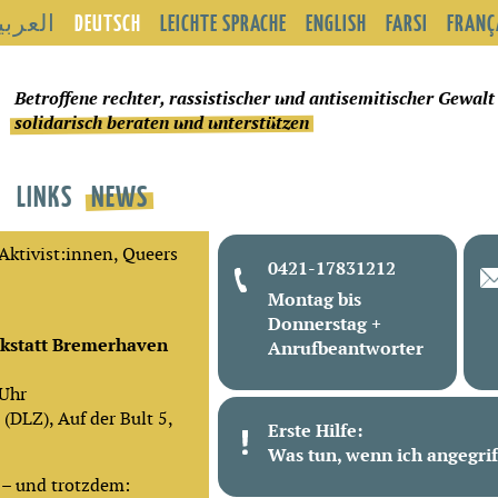
العربي
DEUTSCH
LEICHTE SPRACHE
ENGLISH
FARSI
FRANÇ
Betroffene rechter, rassistischer und antisemitischer Gewalt
solidarisch beraten und unterstützen
LINKS
NEWS
 Aktivist:innen, Queers
0421-17831212
Montag bis
Donnerstag +
rkstatt Bremerhaven
Anrufbeantworter
 Uhr
(DLZ), Auf der Bult 5,
Erste Hilfe:
Was tun, wenn ich angegri
 – und trotzdem: