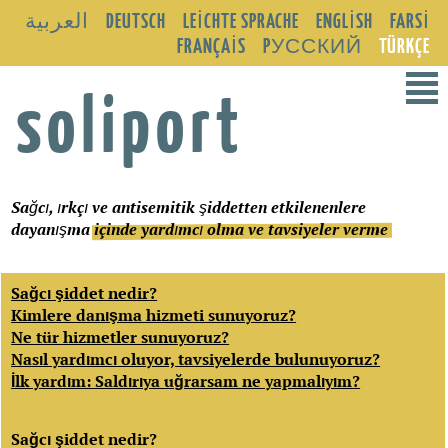
العربية
DEUTSCH
LEICHTE SPRACHE
ENGLISH
FARSI
FRANÇAIS
PУССКИЙ
TÜRKÇE
²
soliport
Sağcı, ırkçı ve antisemitik şiddetten etkilenenlere
dayanışma
içinde yardımcı olma ve tavsiyeler verme
Sağcı şiddet nedir?
Kimlere danışma hizmeti sunuyoruz?
Ne tür hizmetler sunuyoruz?
Nasıl yardımcı oluyor, tavsiyelerde bulunuyoruz?
İlk yardım: Saldırıya uğrarsam ne yapmalıyım?
Sağcı şiddet nedir?