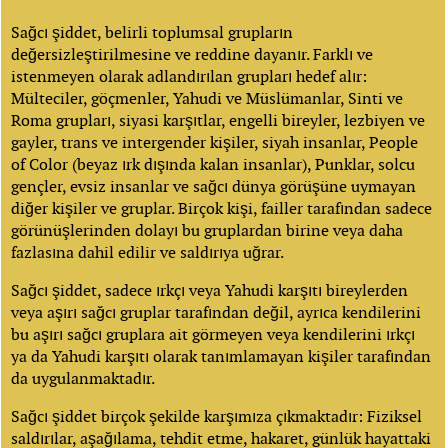
Sağcı şiddet, belirli toplumsal grupların
değersizleştirilmesine ve reddine dayanır. Farklı ve
istenmeyen olarak adlandırılan grupları hedef alır:
Mülteciler, göçmenler, Yahudi ve Müslümanlar, Sinti ve
Roma grupları, siyasi karşıtlar, engelli bireyler, lezbiyen ve
gayler, trans ve intergender kişiler, siyah insanlar, People
of Color (beyaz ırk dışında kalan insanlar), Punklar, solcu
gençler, evsiz insanlar ve sağcı dünya görüşüne uymayan
diğer kişiler ve gruplar. Birçok kişi, failler tarafından sadece
görünüşlerinden dolayı bu gruplardan birine veya daha
fazlasına dahil edilir ve saldırıya uğrar.
Sağcı şiddet, sadece ırkçı veya Yahudi karşıtı bireylerden
veya aşırı sağcı gruplar tarafından değil, ayrıca kendilerini
bu aşırı sağcı gruplara ait görmeyen veya kendilerini ırkçı
ya da Yahudi karşıtı olarak tanımlamayan kişiler tarafından
da uygulanmaktadır.
Sağcı şiddet birçok şekilde karşımıza çıkmaktadır: Fiziksel
saldırılar, aşağılama, tehdit etme, hakaret, günlük hayattaki