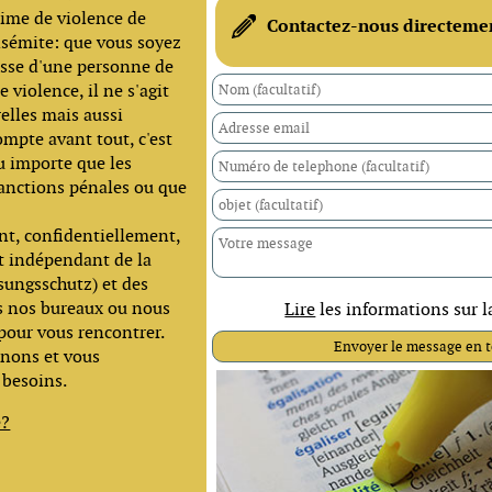
time de violence de
Contactez-nous directeme
tisémite: que vous soyez
isse d'une personne de
 violence, il ne s'agit
elles mais aussi
ompte avant tout, c'est
u importe que les
sanctions pénales ou que
nt, confidentiellement,
t indépendant de la
ssungsschutz) et des
ns nos bureaux ou nous
Lire
les informations sur 
pour vous rencontrer.
enons et vous
 besoins.
e?