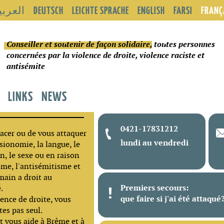
العربي
DEUTSCH
LEICHTE SPRACHE
ENGLISH
FARSI
FRANÇ
Conseiller et soutenir de façon solidaire
, toutes personnes
concernées par la violence de droite, violence raciste et
antisémite
LINKS
NEWS
0421-17831212
acer ou de vous attaquer
lundi au vendredi
ysionomie, la langue, le
on, le sexe ou en raison
isme, l'antisémitisme et
main a droit au
Premiers secours:
.
que faire si j'ai été attaqué
lence de droite, vous
tes pas seul.
rt vous aide à Brême et à