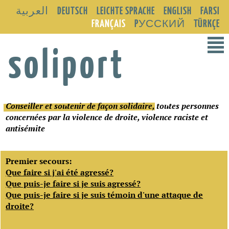
العربية
DEUTSCH
LEICHTE SPRACHE
ENGLISH
FARSI
FRANÇAIS
PУССКИЙ
TÜRKÇE
²
soliport
Conseiller et soutenir de façon solidaire
, toutes personnes
concernées par la violence de droite, violence raciste et
antisémite
Premier secours:
Que faire si j'ai été agressé?
Que puis-je faire si je suis agressé?
Que puis-je faire si je suis témoin d'une attaque de
droite?