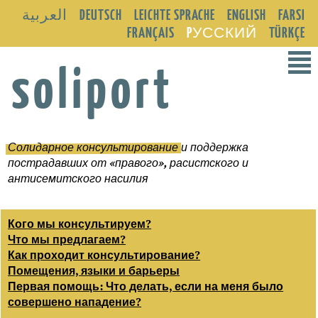
العربية
DEUTSCH
LEICHTE SPRACHE
ENGLISH
FARSI
FRANÇAIS
PУССКИЙ
TÜRKÇE
²
soliport
Солидарное консультирование
и поддержка
пострадавших от «правого», расистского и
антисемитского насилия
Кого мы консультируем?
Что мы предлагаем?
Как проходит консультирование?
Помещения, языки и барьеры
Первая помощь: Что делать, если на меня было
совершено нападение?