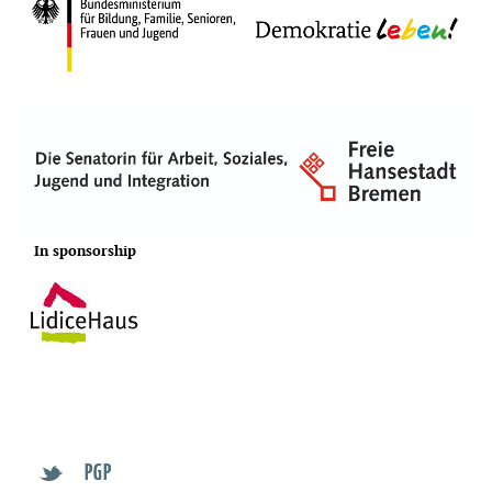
In sponsorship
PGP
t