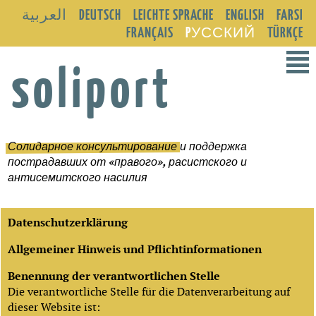
العربية
DEUTSCH
LEICHTE SPRACHE
ENGLISH
FARSI
FRANÇAIS
PУССКИЙ
TÜRKÇE
²
soliport
Солидарное консультирование
и поддержка
пострадавших от «правого», расистского и
антисемитского насилия
Datenschutzerklärung
Allgemeiner Hinweis und Pflichtinformationen
Benennung der verantwortlichen Stelle
Die verantwortliche Stelle für die Datenverarbeitung auf
dieser Website ist: