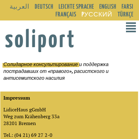
العربية
DEUTSCH
LEICHTE SPRACHE
ENGLISH
FARSI
FRANÇAIS
PУССКИЙ
TÜRKÇE
²
soliport
Солидарное консультирование
и поддержка
пострадавших от «правого», расистского и
антисемитского насилия
Impressum
LidiceHaus gGmbH
Weg zum Krähenberg 33a
28201 Bremen
Tel.: (04 21) 69 27 2-0